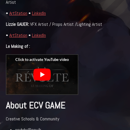
Artist
•
ArtStation
•
LinkedIn
Lizzie GAUER:
VFX Artist / Props Artist /Lighting Artist
•
ArtStation
•
LinkedIn
Le Making of :
About ECV GAME
Creative Schools & Community
ecvbdx@ecv.fr