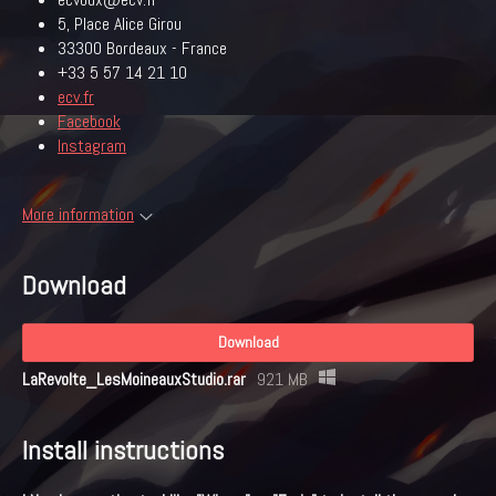
5, Place Alice Girou
33300 Bordeaux - France
+33 5 57 14 21 10
ecv.fr
Facebook
Instagram
More information
Download
Download
LaRevolte_LesMoineauxStudio.rar
921 MB
Install instructions