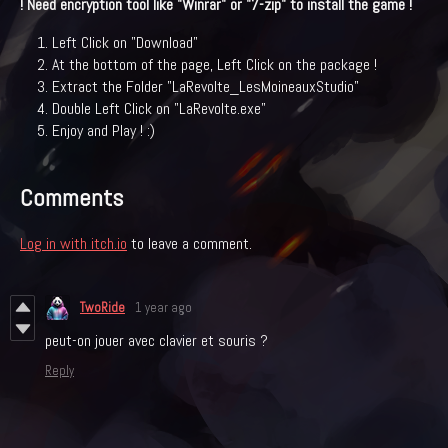
! Need encryption tool like "Winrar" or "7-zip" to install the game !
Left Click on "Download"
At the bottom of the page, Left Click on the package !
Extract the Folder "LaRevolte_LesMoineauxStudio"
Double Left Click on "LaRevolte.exe"
Enjoy and Play ! :)
Comments
Log in with itch.io
to leave a comment.
TwoRide
1 year ago
peut-on jouer avec clavier et souris ?
Reply