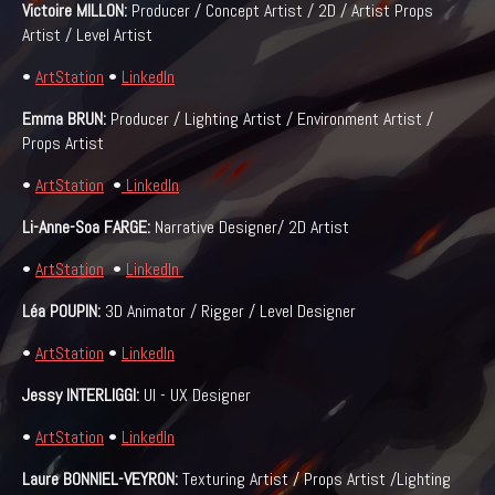
Victoire MILLON:
Producer / Concept Artist / 2D / Artist Props
Artist / Level Artist
•
ArtStation
•
LinkedIn
Emma BRUN:
Producer / Lighting Artist / Environment Artist /
Props Artist
•
ArtStation
•
LinkedIn
Li-Anne-Soa FARGE:
Narrative Designer/ 2D Artist
•
ArtStation
•
LinkedIn
Léa POUPIN:
3D Animator / Rigger / Level Designer
•
ArtStation
•
LinkedIn
Jessy INTERLIGGI:
UI - UX Designer
•
ArtStation
•
LinkedIn
Laure BONNIEL-VEYRON:
Texturing Artist / Props Artist /Lighting